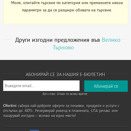
Моля, опитайте търсене по категория или премахнете някои
параметри за да се разшири обхвата на търсене.
Други изгодни предложения във
Велико
Търново
АБОНИРАЙ СЕ ЗА НАШИЯ Е-БЮЛЕТИН
Без спам. Отказ по всяко време.
Ofertini
събира най-добрите оферти за почивки, продукти и услуги с
отстъпки до -60%. Резервирай уикенд в планината, СПА релакс или
пазарувай изгодно – всичко на едно място!