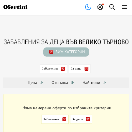
Почивки
Стоки
В града
Всички оферти
Ofertini
ЗАБАВЛЕНИЯ ЗА ДЕЦА
ВЪВ ВЕЛИКО ТЪРНОВО
ВИЖ КАТЕГОРИИ
Забавления
За деца
Цена
Отстъпка
Най-нови
Няма намерени оферти по избраните критерии:
Забавления
За деца