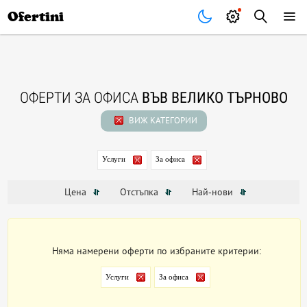
Почивки
Стоки
В града
Всички оферти
Ofertini
ОФЕРТИ ЗА ОФИСА
ВЪВ ВЕЛИКО ТЪРНОВО
ВИЖ КАТЕГОРИИ
Услуги
За офиса
Цена
Отстъпка
Най-нови
Няма намерени оферти по избраните критерии:
Услуги
За офиса