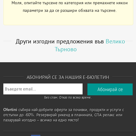
Моля, опитайте търсене по категория или премахнете някои
параметри за да се разшири обхвата на търсене.
Други изгодни предложения във
Велико
Търново
АБОНИРАЙ СЕ ЗА НАШИЯ Е-БЮЛЕТИН
Без спам. Отказ по всяко време.
Ofertini
събира най-добрите оферти за почивки, продукти и услуги с
отстъпки до -60%. Резервирай уикенд в планината, СПА релакс или
пазарувай изгодно – всичко на едно място!