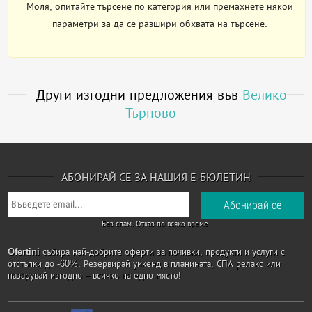
Моля, опитайте търсене по категория или премахнете някои
параметри за да се разшири обхвата на търсене.
Други изгодни предложения във
Велико
Търново
АБОНИРАЙ СЕ ЗА НАШИЯ Е-БЮЛЕТИН
Без спам. Отказ по всяко време.
Ofertini
събира най-добрите оферти за почивки, продукти и услуги с
отстъпки до -60%. Резервирай уикенд в планината, СПА релакс или
пазарувай изгодно – всичко на едно място!