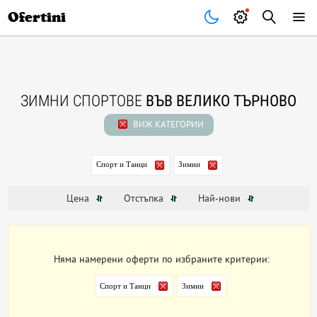
Почивки
Стоки
В града
Всички оферти
Ofertini
ЗИМНИ СПОРТОВЕ
ВЪВ ВЕЛИКО ТЪРНОВО
ВИЖ КАТЕГОРИИ
Спорт и Танци
Зимни
Цена
Отстъпка
Най-нови
Няма намерени оферти по избраните критерии:
Спорт и Танци
Зимни