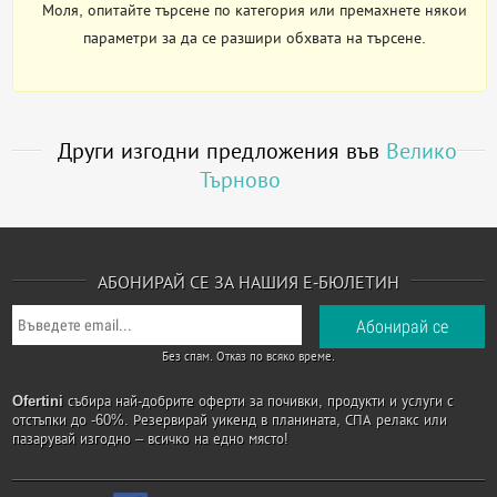
Моля, опитайте търсене по категория или премахнете някои
параметри за да се разшири обхвата на търсене.
Други изгодни предложения във
Велико
Търново
АБОНИРАЙ СЕ ЗА НАШИЯ Е-БЮЛЕТИН
Без спам. Отказ по всяко време.
Ofertini
събира най-добрите оферти за почивки, продукти и услуги с
отстъпки до -60%. Резервирай уикенд в планината, СПА релакс или
пазарувай изгодно – всичко на едно място!