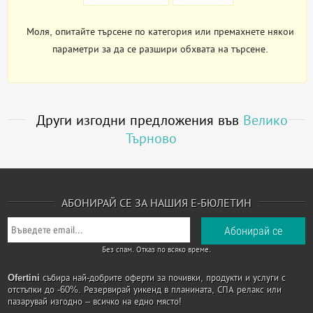
Моля, опитайте търсене по категория или премахнете някои
параметри за да се разшири обхвата на търсене.
Други изгодни предложения във
Велико
Търново
АБОНИРАЙ СЕ ЗА НАШИЯ Е-БЮЛЕТИН
Без спам. Отказ по всяко време.
Ofertini
събира най-добрите оферти за почивки, продукти и услуги с
отстъпки до -60%. Резервирай уикенд в планината, СПА релакс или
пазарувай изгодно – всичко на едно място!