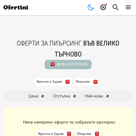
Почивки
Стоки
В града
Всички оферти
Ofertini
ОФЕРТИ ЗА ПИЪРСИНГ
ВЪВ ВЕЛИКО
ТЪРНОВО
ВИЖ КАТЕГОРИИ
Красота и Здраве
Пиърсинг
Цена
Отстъпка
Най-нови
Няма намерени оферти по избраните критерии:
Красота и Здраве
Пиърсинг