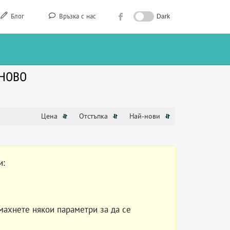
Блог
Връзка с нас
Dark
НОВО
Цена
Отстъпка
Най-нови
и:
махнете някои параметри за да се