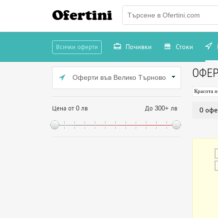
Ofertini
Почивки
Стоки
Всички оферти
ОФЕР
Оферти във Велико Търново
Красота и
Цена от 0 лв
До 300+ лв
0 офе