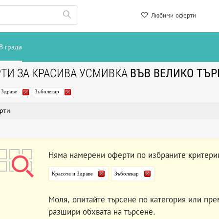
Любими оферти
В града
ТИ ЗА КРАСИВА УСМИВКА
ВЪВ ВЕЛИКО ТЪР
 Здраве
Зъболекар
рти
Няма намерени оферти по избраните критери
Красота и Здраве
Зъболекар
Моля, опитайте търсене по категория или пре
разшири обхвата на търсене.