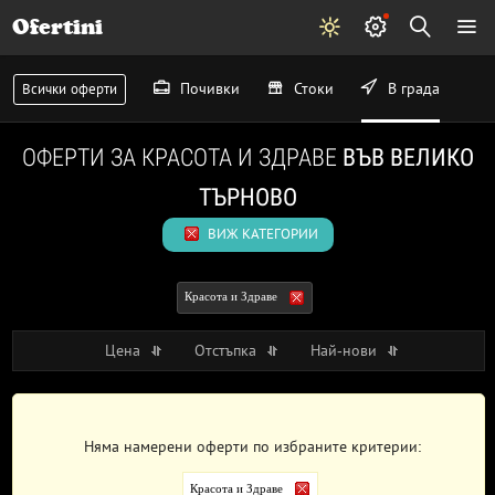
Ofertini
Почивки
Стоки
В града
Всички оферти
ОФЕРТИ ЗА КРАСОТА И ЗДРАВЕ
ВЪВ ВЕЛИКО
ТЪРНОВО
ВИЖ КАТЕГОРИИ
Красота и Здраве
Цена
Отстъпка
Най-нови
Няма намерени оферти по избраните критерии:
Красота и Здраве