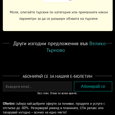
Моля, опитайте търсене по категория или премахнете някои
параметри за да се разшири обхвата на търсене.
Други изгодни предложения във
Велико
Търново
АБОНИРАЙ СЕ ЗА НАШИЯ Е-БЮЛЕТИН
Без спам. Отказ по всяко време.
Ofertini
събира най-добрите оферти за почивки, продукти и услуги с
отстъпки до -60%. Резервирай уикенд в планината, СПА релакс или
пазарувай изгодно – всичко на едно място!