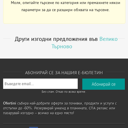
Моля, опитайте търсене по категория или премахнете някои
параметри за да се разшири обхвата на търсене.
Други изгодни предложения във
Велико
Търново
АБОНИРАЙ СЕ ЗА НАШИЯ Е-БЮЛЕТИН
Без спам. Отказ по всяко време.
Ofertini
събира най-добрите оферти за почивки, продукти и услуги с
отстъпки до -60%. Резервирай уикенд в планината, СПА релакс или
пазарувай изгодно – всичко на едно място!